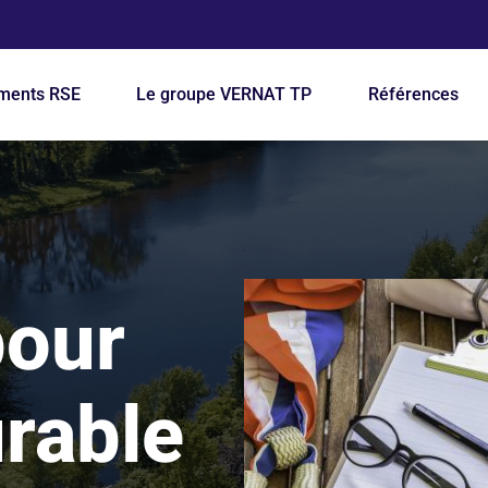
ion principale
ments RSE
Le groupe VERNAT TP
Références
pour
urable