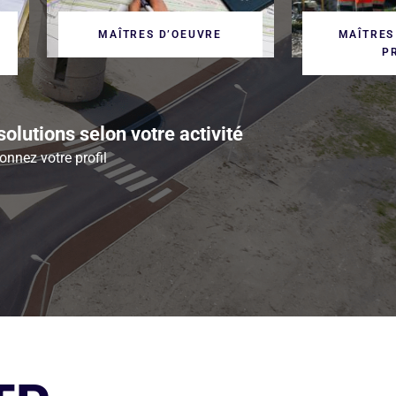
MAÎTRES D’OEUVRE
MAÎTRES
P
olutions selon votre activité
onnez votre profil