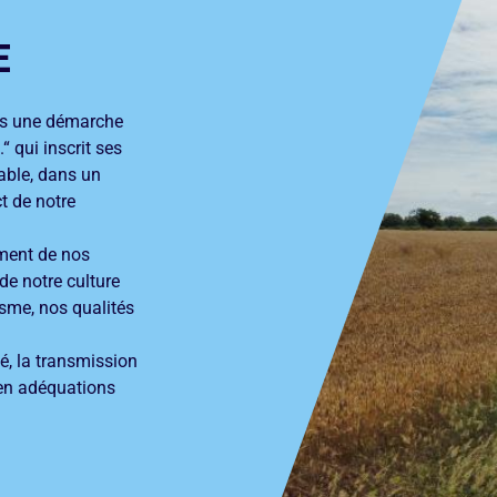
E
ns une démarche
“ qui inscrit ses
able, dans un
t de notre
ement de nos
de notre culture
isme, nos qualités
é, la transmission
 en adéquations