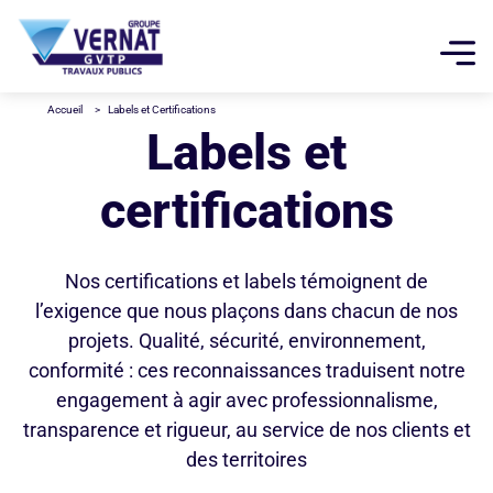
Menu top
Navigation pri
Aller au contenu principal
Panneau de gestion des cookies
Accueil
Labels et Certifications
Labels et
certifications
Nos certifications et labels témoignent de
l’exigence que nous plaçons dans chacun de nos
projets. Qualité, sécurité, environnement,
conformité : ces reconnaissances traduisent notre
engagement à agir avec professionnalisme,
transparence et rigueur, au service de nos clients et
des territoires