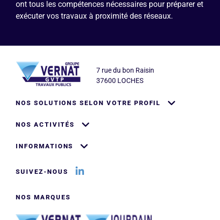
ont tous les compétences nécessaires pour préparer et
exécuter vos travaux à proximité des réseaux.
Logo
Adresse
7 rue du bon Raisin
37600 LOCHES
Pied de page
NOS SOLUTIONS SELON VOTRE PROFIL
NOS ACTIVITÉS
INFORMATIONS
Logo LinkedIn
Titre
SUIVEZ-NOUS
Titre
NOS MARQUES