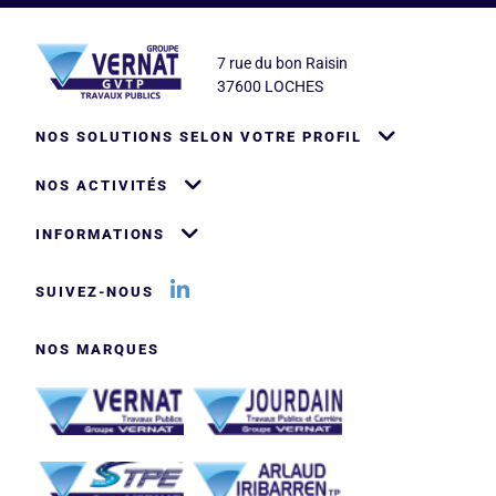
Logo
Adresse
7 rue du bon Raisin
37600 LOCHES
Pied de page
NOS SOLUTIONS SELON VOTRE PROFIL
NOS ACTIVITÉS
INFORMATIONS
Logo LinkedIn
Titre
SUIVEZ-NOUS
Titre
NOS MARQUES