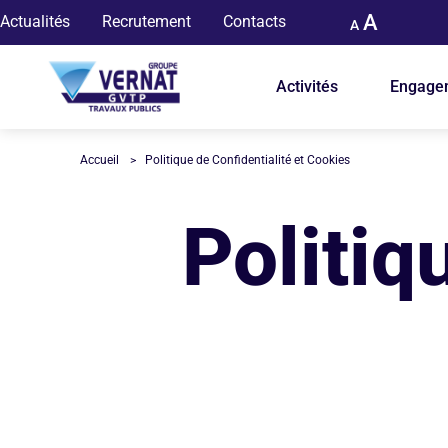
Menu top
Aller au contenu principal
Panneau de gestion des cookies
A
Actualités
Recrutement
Contacts
A
Navigat
Activités
Engage
Accueil
Politique de Confidentialité et Cookies
Politiq