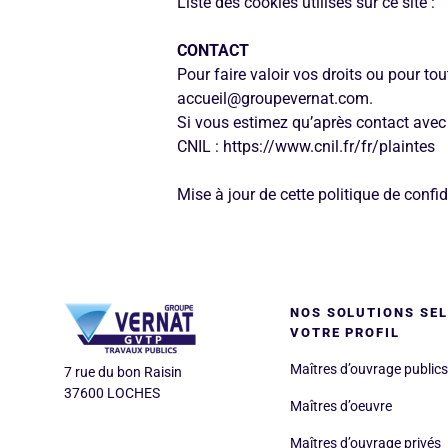
Liste des cookies utilisés sur ce site :
CONTACT
Pour faire valoir vos droits ou pour t
accueil@groupevernat.com.
Si vous estimez qu’après contact avec 
CNIL : https://www.cnil.fr/fr/plaintes
Mise à jour de cette politique de confi
Pied de
Logo
NOS SOLUTIONS SE
VOTRE PROFIL
Maîtres d’ouvrage publics
Adresse
7 rue du bon Raisin
37600 LOCHES
Maîtres d’oeuvre
Maîtres d’ouvrage privés