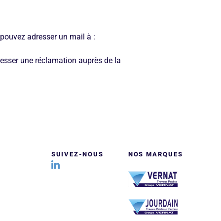
 pouvez adresser un mail à :
resser une réclamation auprès de la
Titre
Titre
SUIVEZ-NOUS
NOS MARQUES
Logo LinkedIn