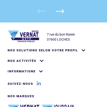
Logo
Adresse
7 rue du bon Raisin
37600 LOCHES
Pied de page
NOS SOLUTIONS SELON VOTRE PROFIL
NOS ACTIVITÉS
INFORMATIONS
Logo LinkedIn
Titre
SUIVEZ-NOUS
Titre
NOS MARQUES